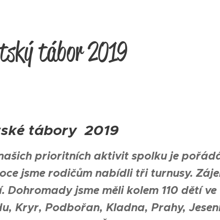
tský tábor 2019
tské tábory 2019
našich prioritních aktivit spolku je pořád
roce jsme rodičům nabídli tři turnusy. Zá
í. Dohrom
ady jsme měli kolem 110 dětí ve 
u, Kryr, Podbořan, Kladna, Prahy, Jesenic