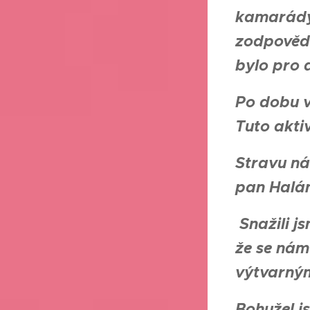
kamarády 
zodpovědn
bylo pro 
Po dobu v
Tuto aktiv
Stravu ná
pan Halá
Snažili j
že se nám
výtvarným
Bohužel j