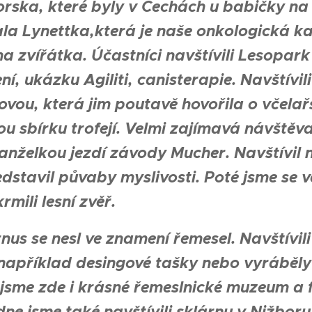
orska, které byly v Čechách u babičky na
la Lynettka,která je naše onkologická 
a zvířátka. Účastníci navštívili Lesopar
í, ukázku Agiliti, canisterapie. Navštívil
ovou, která jim poutavě hovořila o včelařs
u sbírku trofejí. Velmi zajímavá návštěva
anželkou jezdí závody Mucher. Navštívil ná
dstavil půvaby myslivosti. Poté jsme se 
rmili lesní zvěř.
nus se nesl ve znamení řemesel. Navštívil
například desingové tašky nebo vyráběly
i jsme zde i krásné řemeslnické muzeum a
ne jsme také navštívili sklárnu v Nižboru,