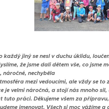
o každý jiný se nesl v duchu úklidu, louče
yslíme, že jsme dali dětem vše, co jsme mo
 náročné, nechyběla
tmosféra mezi vedoucími, ale vždy se to 
e je velmi náročná, a stojí nás mnoho sil
at tuto práci. Děkujeme všem za přípravu
udeme jmenovat. Všech si moc vážíme a 