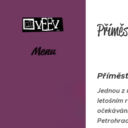
Příměs
Menu
Příměs
Jednou z 
letošním 
očekáván
Petrohrad