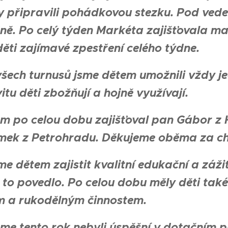
připravili pohádkovou stezku. Pod veden
ě. Po celý týden Markéta zajišťovala mal
děti zajímavé zpestření celého týdne.
šech turnusů jsme dětem umožnili vždy je
itu děti zbožňují a hojně využívají.
m po celou dobu zajišťoval pan Gábor z 
mek z Petrohradu. Děkujeme oběma za ch
sme dětem zajistit kvalitní edukační a záž
 to povedlo. Po celou dobu měly děti tak
 a rukodělným činnostem.
sme tento rok nebyli úspěšní v dotační