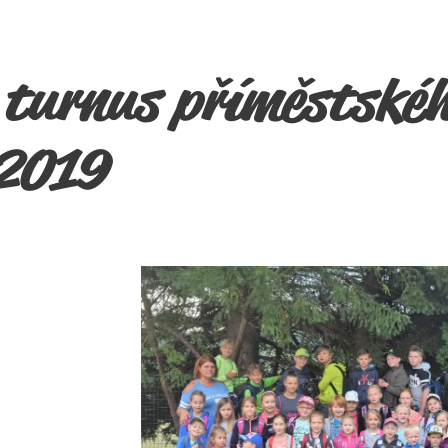
turnus příměstskéh
2019