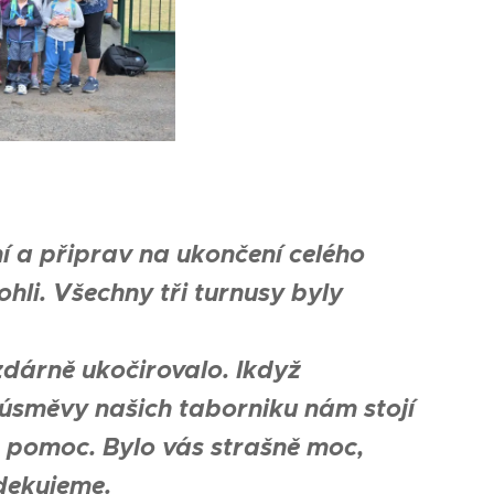
ní a připrav na ukončení celého
hli. Všechny tři turnusy byly
zdárně ukočirovalo. Ikdyž
, úsměvy našich taborniku nám stojí
, pomoc. Bylo vás strašně moc,
dekujeme.