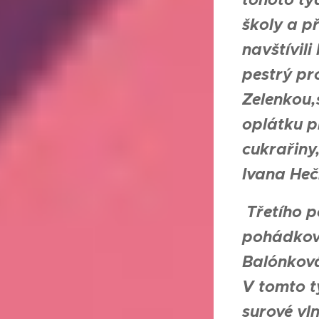
školy a p
navštívil
pestrý pr
Zelenkou,
oplátku p
cukrařiny,
Ivana Heč
Třetího p
pohádkový
Balónková
V tomto t
surové vln