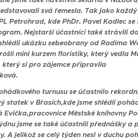
ředstavovali svá řemesla. Tak jako každý 
i PL Petrohrad, kde PhDr. Pavel Kadlec se 
ogram. Nejstarší účastníci také strávili 
shlédli ukázku sebeobrany od Radima Wor
rošli mini kurzem floristiky, který vedla 
 který si pro zájemce připravila
ková.
ohádkového turnusu se účastnilo rekordníc
 statek v Břasích,kde jsme shlédli pohád
 Evička,pracovnice Městské knihovny Pod
ýdnu jsme se také účastnili přednášky a
y. A jelikož se celý týden nesl v duchu poh