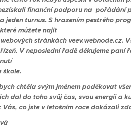
nezískali finanční podporu na pořádání p
a jeden turnus. S hrazením pestrého pr
 které můžete najít
 webových stránkách veev.webnode.cz. V
 přízeň. V neposlední řadě děkujeme paní 
nutí
 škole.
bych chtěla svým jménem poděkovat všem, k
ich dal do toho svůj čas, svou energii a k
 Vás, co jste v letošním roce dokázali zdo
ová