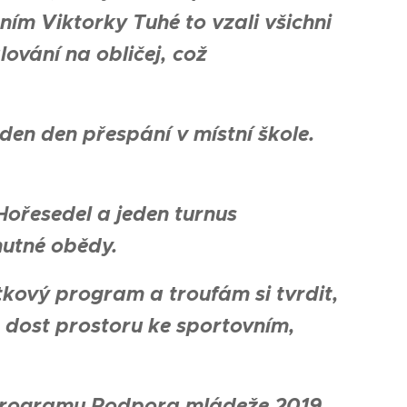
ím Viktorky Tuhé to vzali všichni
ování na obličej, což
den den přespání v místní škole.
Hořesedel a jeden turnus
utné obědy.
itkový program a troufám si tvrdit,
é dost prostoru ke sportovním,
m programu Podpora mládeže 2019,