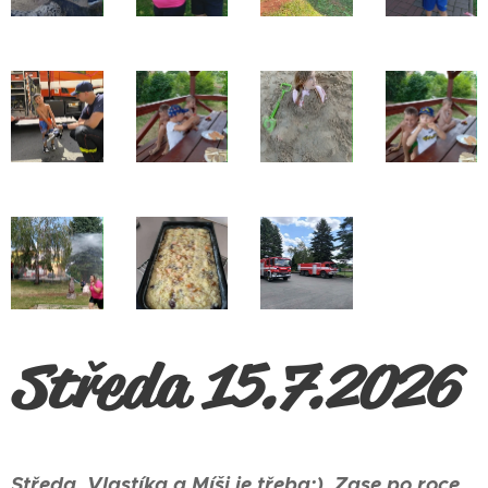
Středa 15.7.2026
Středa, Vlastíka a Míši je třeba:). Zase po roce