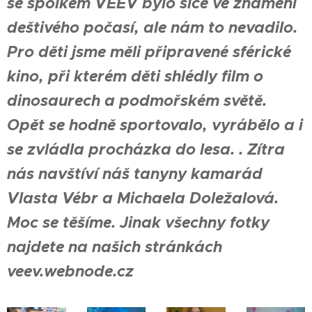
se spolkem VEEV bylo sice ve znamení
deštivého počasí, ale nám to nevadilo.
Pro děti jsme měli připravené sférické
kino, při kterém děti shlédly film o
dinosaurech a podmořském světě.
Opět se hodně sportovalo, vyrábělo a i
se zvládla procházka do lesa.
. Zítra
nás navštíví náš tanyny kamarád
Vlasta Vébr a Michaela Doležalová.
Moc se těšíme. Jinak všechny fotky
najdete na našich stránkách
veev.webnode.cz