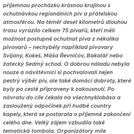
příjemnou procházku krásnou krajinou s
ochutnávkou regionálních piv a přátelskou
atmosférou. Na téměř deset kilometrů dlouhou
trasu vyrazilo celkem 75 pivařů, kteří měli
možnost postupně ochutnat piva z několika
pivovarů – nechyběly například pivovary
Svijany, Kokeš, Máša Řevničov, Bakalář nebo
žatecký Sedmý schod. O dobrou náladu nebyla
nouze a návštěvníci si pochvalovali nejen
pestrý výběr piv, ale také domácí dobroty, které
byly po cestě připraveny k zakousnutí. Po
návratu do cíle čekala na všechnyklobása a
zasloužený odpočinek při hudbě country
kapely, která se postarala o příjemné zakončení
celého dne. Velký zájem vzbudila také
tematická tombola. Organizátory mile