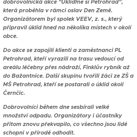
dobrovolnická akce "Ukliďme si Petrohrad",
která proběhla v rámci oslav Den Země.
Organizátorem byl spolek VEEV, z. s., který
připravil úklid hned na několika místech v okolí
obce.
Do akce se zapojili klienti a zaměstnanci PL
Petrohrad, kteří vyrazili na trasu vedoucí od
areálu léčebny přes nádraží, Finklův rybník až
do Bažantnice. Další skupinu tvořili žáci ze ZŠ a
MŠ Petrohrad, kteří se postarali o úklid okolí
Černčic.
Dobrovolníci během dne sesbírali velké
množství odpadu. Organizátory i účastníky
přitom znovu překvapilo, co všechno jsou lidé
schopni v přírodě odhodit.