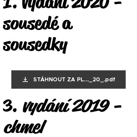
1. vydání 2020 -
sousedé a
sousedky
STÁHNOUT ZA PL..._20_.pdf
3.
vydání 2019 -
chmel