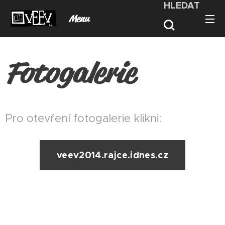
HLEDAT
Menu
Fotogalerie
Pro otevření fotogalerie klikni:
veev2014.rajce.idnes.cz